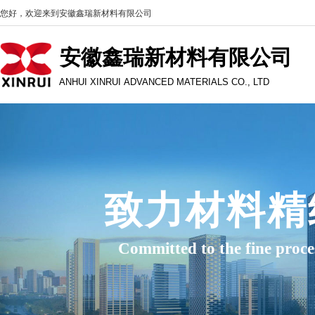
您好，欢迎来到安徽鑫瑞新材料有限公司
安徽鑫瑞新材料有限公司
ANHUI XINRUI
ADVANCED MATERIALS CO., LTD
致力
材料精
Committed to the fine proce