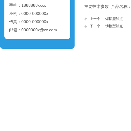
手机：1888888xxxx
主要技术参数 产品名称： 二
座机：0000-000000x
上一个：
焊接型触点
传真：0000-000000x
下一个：
铆接型触点
邮箱：0000000x@xx.com​